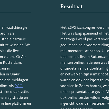
Resultaat
 en vaatchirurgie
Het ESVS jaarcongres werd m
aarom als
Het was lang spannend of het
striële partners
maatregel werd pas kort voor
uit te wisselen. We
gedurende hele voorbereidin
ies die live
met meerdere scenario’s. Uit
n via ons OnAir
deelnemers live in Rotterdam
in Rotterdam,
mensen online. Iedereen was 
ren er
ontmoeten en de doelstellinge
den in OnAir.
en netwerken zijn ruimschoots
de drie middagen
waren en ook een bijdrage lev
line. Als
PCO
voorzien in Zoom booths, waar
tieke organisatie.
online presentatie te geven. 
ersregistratie en
ook online sessies wilden vol
 online platform en
ingericht waar de livestream 