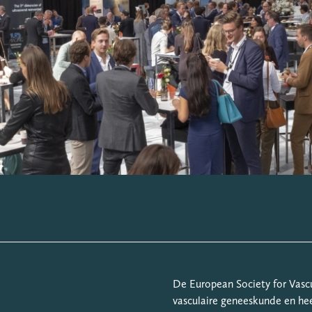
De European Society for Vascu
vasculaire geneeskunde en hee