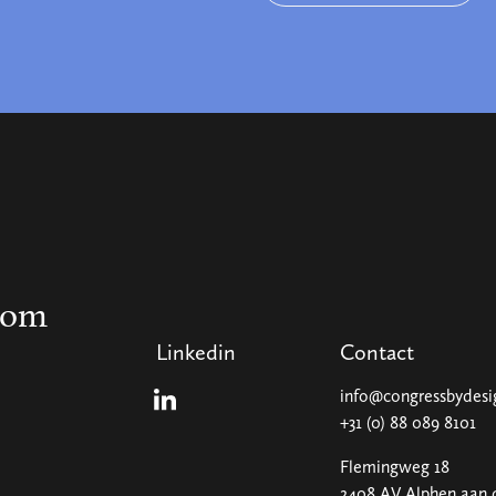
com
Linkedin
Contact
info@congressbydes
Linkedin
+31 (0) 88 089 8101
Flemingweg 18
2408 AV Alphen aan 