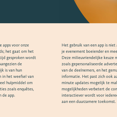
e apps voor onze
Het gebruik van een app is niet
ds; het gaat om het
je evenement boeiender en me
tijd gesproken wordt
Deze milieuvriendelijke keuze 
 Aangezien de
zoals gepersonaliseerde adverten
jk is van hun
van de deelnemers, en het gemak
 in het weefsel van
informatie. Het past zich ook aa
ieel hulpmiddel om
minute updates mogelijk te ma
ies zoals enquêtes,
mogelijkheden verbetert de con
n de app.
interactiever wordt voor iedereen
aan een duurzamere toekomst.