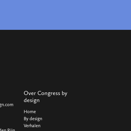
Over Congress by
design
ign.com
Home
By design
Verhalen
den Rijn