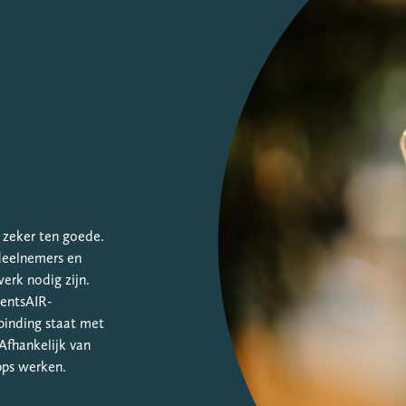
zeker ten goede.
 deelnemers en
erk nodig zijn.
ventsAIR-
binding staat met
Afhankelijk van
pps werken.